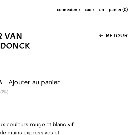
connexion
cad
en
panier (0)
R VAN
RETOUR
NDONCK
A
Ajouter au panier
30%)
x couleurs rouge et blanc vif
 de mains expressives et