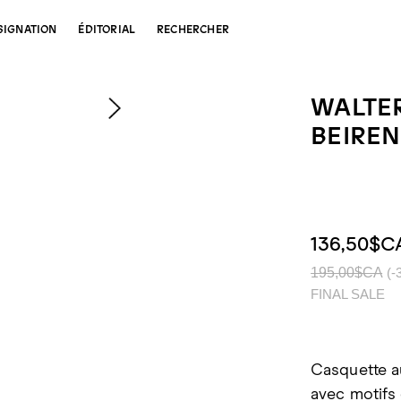
SIGNATION
ÉDITORIAL
RECHERCHER
WALTE
BEIRE
136,50$C
195,00$CA
(-
FINAL SALE
Casquette au
avec motifs