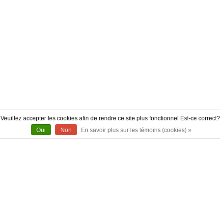
Veuillez accepter les cookies afin de rendre ce site plus fonctionnel Est-ce correct?
Oui
Non
En savoir plus sur les témoins (cookies) »
À PROPOS
CONTACT
AUTHENTICITÉ
LIVRAISON
POLITIQUE DE RETOUR