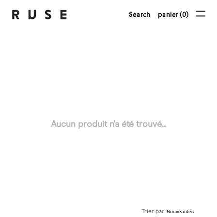
Search
panier (0)
Aucun produit n'a été trouvé...
Trier par: