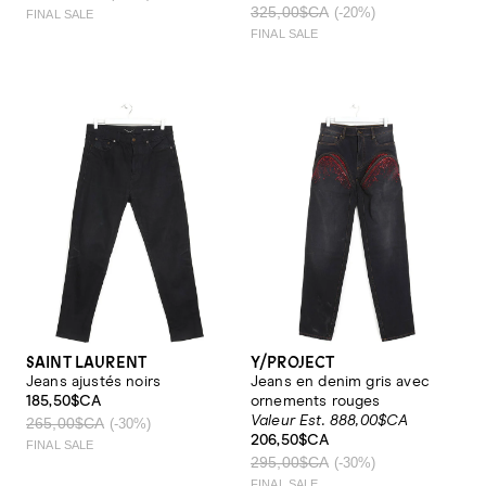
325,00$CA
(-20%)
FINAL SALE
FINAL SALE
SAINT LAURENT
Y/PROJECT
Jeans ajustés noirs
Jeans en denim gris avec
185,50$CA
ornements rouges
Valeur Est. 888,00$CA
265,00$CA
(-30%)
206,50$CA
FINAL SALE
295,00$CA
(-30%)
FINAL SALE