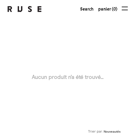
Search
panier (0)
Aucun produit n'a été trouvé...
Trier par: