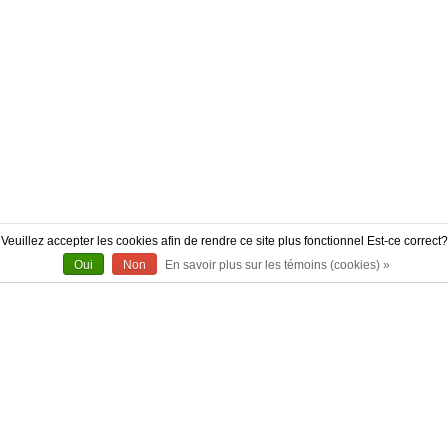
Veuillez accepter les cookies afin de rendre ce site plus fonctionnel Est-ce correct?
Oui
Non
En savoir plus sur les témoins (cookies) »
À PROPOS
CONTACT
AUTHENTICITÉ
LIVRAISON
POLITIQUE DE RETOUR