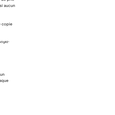
 si aucun
e copie
voyez-
 un
haque