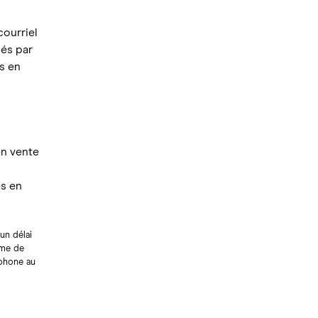
ourriel
nés par
s en
en vente
es en
un délai
sme de
éphone au