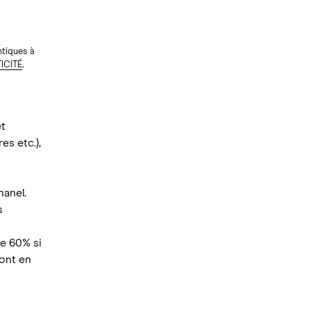
ntiques à
ICITÉ
.
et
s etc.),
anel.
s
e 60% si
sont en