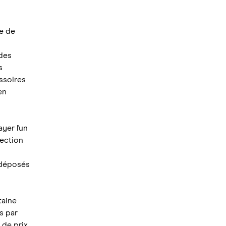
pe de
 des
s
ssoires
en
yer l'un
lection
t déposés
taine
s par
 de prix