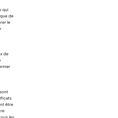
x qui
nique de
rer le
e
ix de
e
ernier
 sont
ificats
nt être
tre
tous les