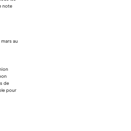
e note
e mars au
hion
 bon
es de
ble pour