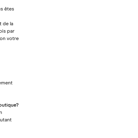
us êtes
 de la
ois par
lon votre
uement
boutique?
n
autant