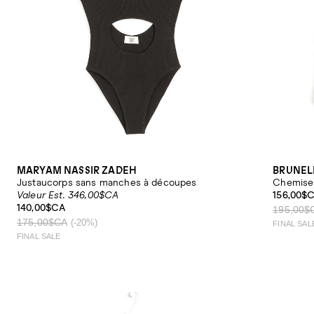
MARYAM NASSIR ZADEH
BRUNEL
Justaucorps sans manches à découpes
Chemise 
Valeur Est. 346,00$CA
156,00$
140,00$CA
195,00$
175,00$CA
(-20%)
FINAL SAL
FINAL SALE