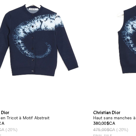
 Dior
Christian Dior
en Tricot à Motif Abstrait
Haut sans manches à 
CA
380,00$CA
CA
475,00$CA
(-20%)
(-20%)
E
FINAL SALE