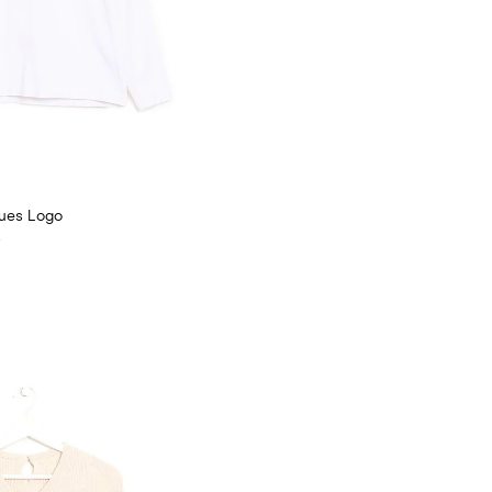
gues Logo
A