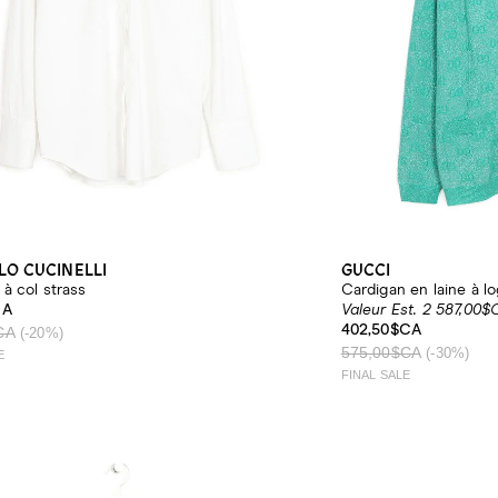
LO CUCINELLI
GUCCI
à col strass
Cardigan en laine à lo
CA
Valeur Est. 2 587,00$
402,50$CA
CA
(-20%)
575,00$CA
(-30%)
E
FINAL SALE