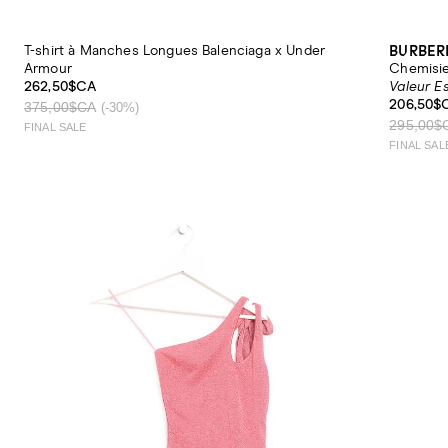
BURBER
T-shirt à Manches Longues Balenciaga x Under
Armour
Chemisier
262,50$CA
Valeur E
206,50$
375,00$CA
(-30%)
295,00$
FINAL SALE
FINAL SAL