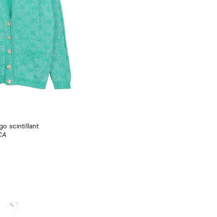
go scintillant
CA