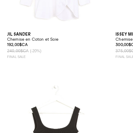
JIL SANDER
ISSEY M
Chemise en Coton et Soie
Chemise 
192,00$CA
300,00$
240,00$CA
375,00$
(-20%)
FINAL SALE
FINAL SAL