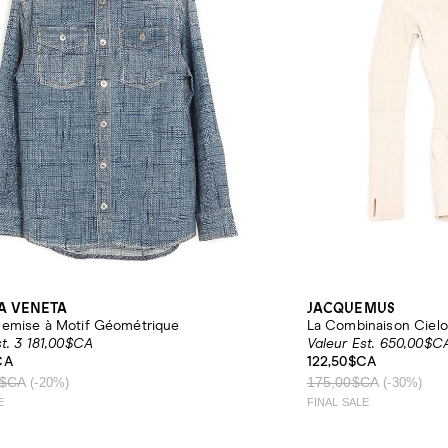
A VENETA
JACQUEMUS
emise à Motif Géométrique
La Combinaison Cielo
st. 3 181,00$CA
Valeur Est. 650,00$C
CA
122,50$CA
0$CA
175,00$CA
(-20%)
(-30%)
E
FINAL SALE