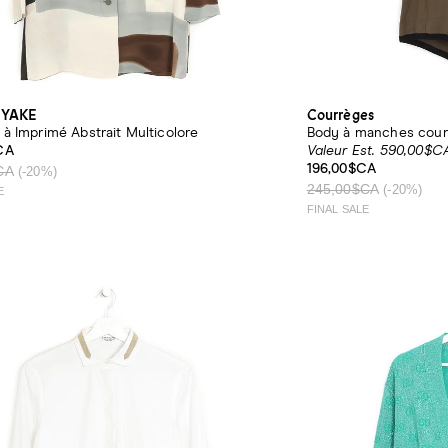
IYAKE
Courrèges
à Imprimé Abstrait Multicolore
Body à manches court
CA
Valeur Est. 590,00$C
196,00$CA
CA
(-20%)
245,00$CA
(-20%)
E
FINAL SALE