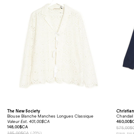
The New Society
Christian
Blouse Blanche Manches Longues Classique
Chandail 
Valeur Est. 401,00$CA
460,00$
148,00$CA
575,00$
185,00$CA
(-20%)
FINAL SAL