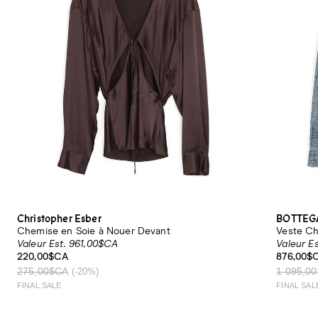
Christopher Esber
BOTTEG
Chemise en Soie à Nouer Devant
Veste Ch
Valeur Est. 961,00$CA
Valeur E
220,00$CA
876,00$
275,00$CA
1 095,0
(-20%)
FINAL SALE
FINAL SAL