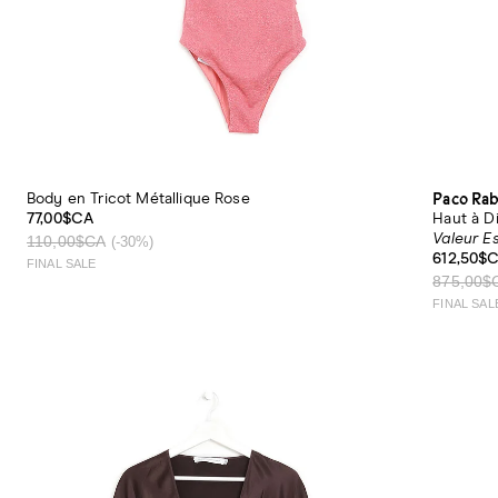
Paco Ra
Body en Tricot Métallique Rose
77,00$CA
Haut à D
Valeur E
110,00$CA
(-30%)
612,50$
FINAL SALE
875,00$
FINAL SAL