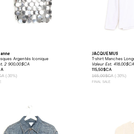
banne
JACQUEMUS
isques Argentés Iconique
T-shirt Manches Lon
st. 2 900,00$CA
Valeur Est. 418,00$C
CA
115,50$CA
CA
165,00$CA
(-30%)
(-30%)
E
FINAL SALE