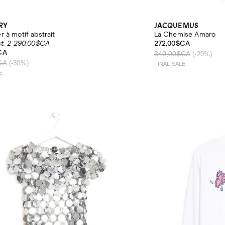
RY
JACQUEMUS
 à motif abstrait
La Chemise Amaro
st. 2 290,00$CA
272,00$CA
CA
340,00$CA
(-20%)
CA
(-30%)
FINAL SALE
E