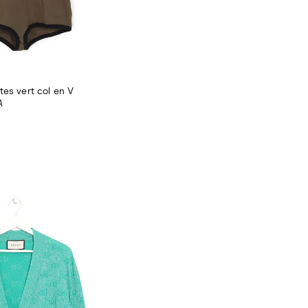
es vert col en V
A