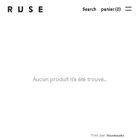
Search
panier (0)
Aucun produit n'a été trouvé...
Trier par: