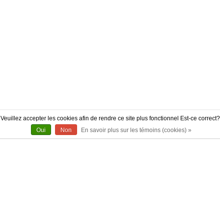
Veuillez accepter les cookies afin de rendre ce site plus fonctionnel Est-ce correct?
Oui
Non
En savoir plus sur les témoins (cookies) »
À PROPOS
CONTACT
AUTHENTICITÉ
LIVRAISON
POLITIQUE DE RETOUR