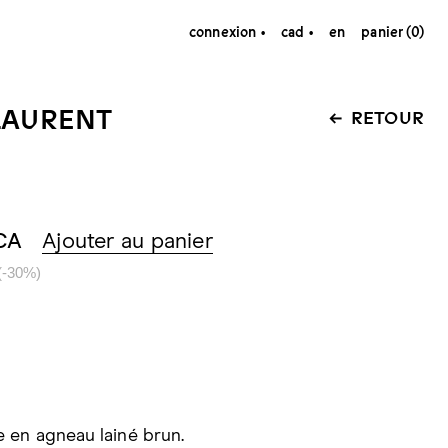
connexion
cad
en
panier (0)
LAURENT
RETOUR
CA
Ajouter au panier
(-30%)
 en agneau lainé brun.