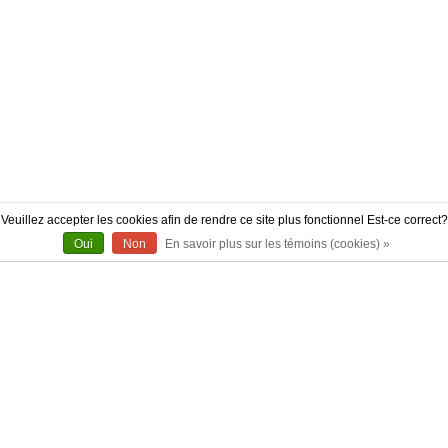
Veuillez accepter les cookies afin de rendre ce site plus fonctionnel Est-ce correct?
Oui
Non
En savoir plus sur les témoins (cookies) »
À PROPOS
CONTACT
AUTHENTICITÉ
LIVRAISON
POLITIQUE DE RETOUR
CONFIDENTIALITÉ