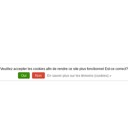
Veuillez accepter les cookies afin de rendre ce site plus fonctionnel Est-ce correct?
Oui
Non
En savoir plus sur les témoins (cookies) »
À PROPOS
CONTACT
AUTHENTICITÉ
LIVRAISON
POLITIQUE DE RETOUR