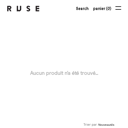
Search
panier (0)
Aucun produit n'a été trouvé...
Trier par: