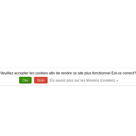
Veuillez accepter les cookies afin de rendre ce site plus fonctionnel Est-ce correct?
Oui
Non
En savoir plus sur les témoins (cookies) »
À PROPOS
CONTACT
AUTHENTICITÉ
LIVRAISON
POLITIQUE DE RETOUR