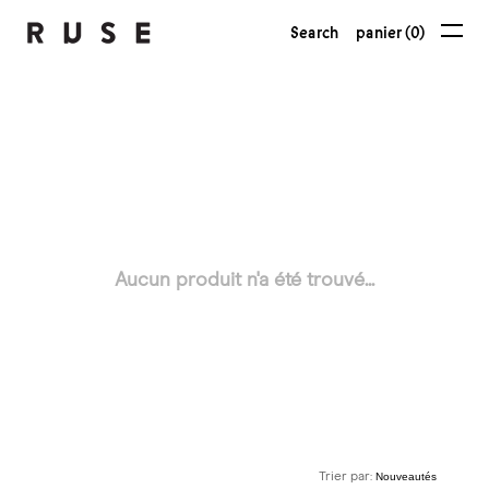
Search
panier (0)
Aucun produit n'a été trouvé...
Trier par: