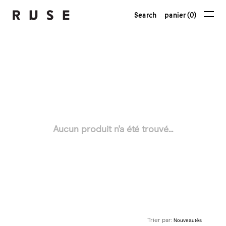
Search
panier (0)
Aucun produit n'a été trouvé...
Trier par: