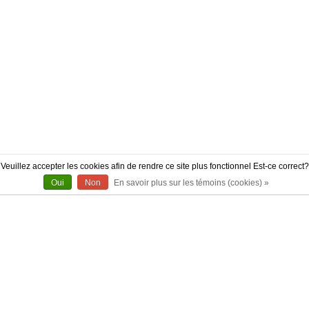
Veuillez accepter les cookies afin de rendre ce site plus fonctionnel Est-ce correct?
Oui
Non
En savoir plus sur les témoins (cookies) »
À PROPOS
CONTACT
AUTHENTICITÉ
LIVRAISON
POLITIQUE DE RETOUR