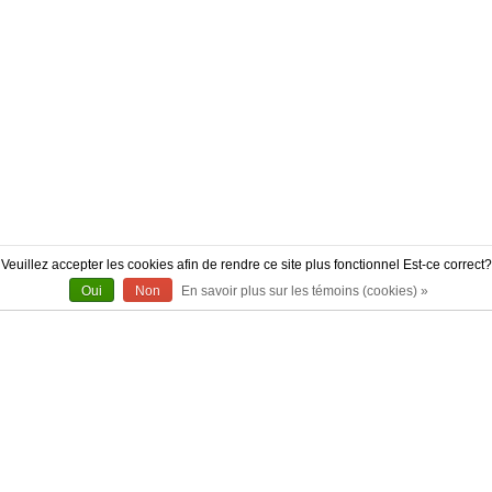
Veuillez accepter les cookies afin de rendre ce site plus fonctionnel Est-ce correct?
Oui
Non
En savoir plus sur les témoins (cookies) »
À PROPOS
CONTACT
AUTHENTICITÉ
LIVRAISON
POLITIQUE DE RETOUR