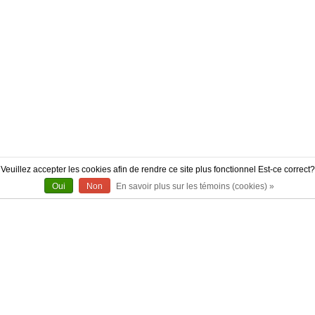
Veuillez accepter les cookies afin de rendre ce site plus fonctionnel Est-ce correct?
Oui
Non
En savoir plus sur les témoins (cookies) »
À PROPOS
CONTACT
AUTHENTICITÉ
LIVRAISON
POLITIQUE DE RETOUR