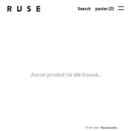
Search
panier (0)
Aucun produit n'a été trouvé...
Trier par: