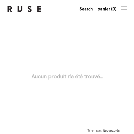
Search
panier (0)
Aucun produit n'a été trouvé...
Trier par: