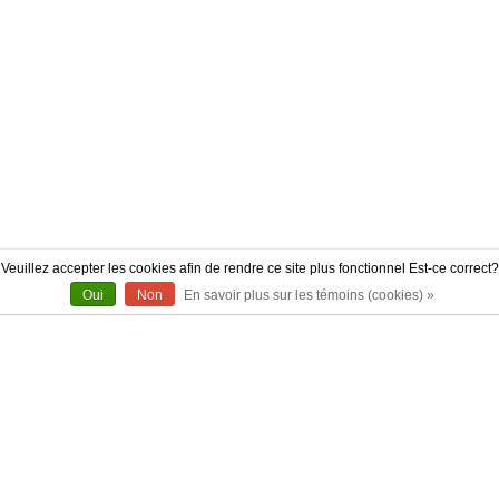
Veuillez accepter les cookies afin de rendre ce site plus fonctionnel Est-ce correct?
Oui
Non
En savoir plus sur les témoins (cookies) »
À PROPOS
CONTACT
AUTHENTICITÉ
LIVRAISON
POLITIQUE DE RETOUR