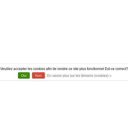
Veuillez accepter les cookies afin de rendre ce site plus fonctionnel Est-ce correct?
Oui
Non
En savoir plus sur les témoins (cookies) »
À PROPOS
CONTACT
AUTHENTICITÉ
LIVRAISON
POLITIQUE DE RETOUR