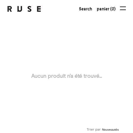
Search
panier (0)
Aucun produit n'a été trouvé...
Trier par: