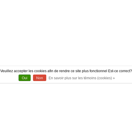
Veuillez accepter les cookies afin de rendre ce site plus fonctionnel Est-ce correct?
Oui
Non
En savoir plus sur les témoins (cookies) »
À PROPOS
CONTACT
AUTHENTICITÉ
LIVRAISON
POLITIQUE DE RETOUR