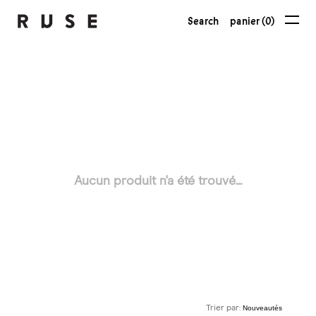
Search
panier (0)
Aucun produit n'a été trouvé...
Trier par: