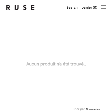
Search
panier (0)
Aucun produit n'a été trouvé...
Trier par: