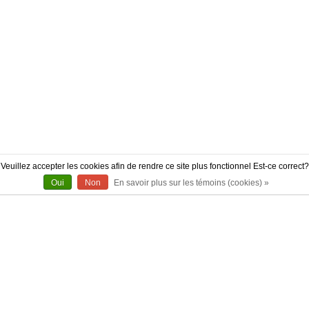
Veuillez accepter les cookies afin de rendre ce site plus fonctionnel Est-ce correct?
Oui
Non
En savoir plus sur les témoins (cookies) »
À PROPOS
CONTACT
AUTHENTICITÉ
LIVRAISON
POLITIQUE DE RETOUR