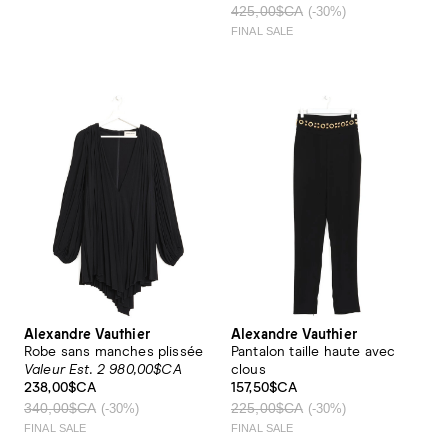
425,00$CA
(-30%)
FINAL SALE
Alexandre Vauthier
Alexandre Vauthier
Robe sans manches plissée
Pantalon taille haute avec
Valeur Est. 2 980,00$CA
clous
238,00$CA
157,50$CA
340,00$CA
225,00$CA
(-30%)
(-30%)
FINAL SALE
FINAL SALE