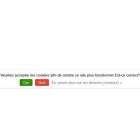
Veuillez accepter les cookies afin de rendre ce site plus fonctionnel Est-ce correct?
Oui
Non
En savoir plus sur les témoins (cookies) »
À PROPOS
CONTACT
AUTHENTICITÉ
LIVRAISON
POLITIQUE DE RETOUR