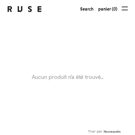
Search
panier (0)
Aucun produit n'a été trouvé...
Trier par: