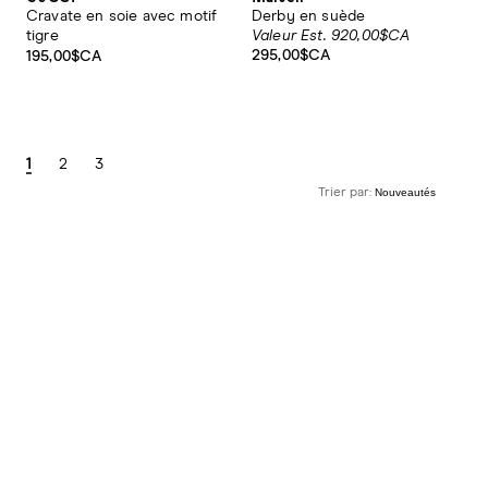
Cravate en soie avec motif
Derby en suède
tigre
Valeur Est. 920,00$CA
295,00$CA
195,00$CA
1
2
3
Trier par: