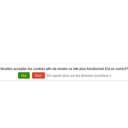
Veuillez accepter les cookies afin de rendre ce site plus fonctionnel Est-ce correct?
Oui
Non
En savoir plus sur les témoins (cookies) »
À PROPOS
CONTACT
AUTHENTICITÉ
LIVRAISON
POLITIQUE DE RETOUR