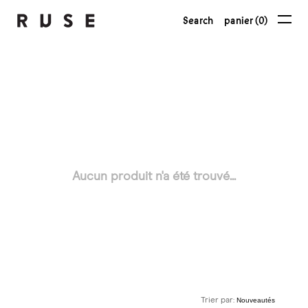
Search
panier (0)
Aucun produit n'a été trouvé...
Trier par: