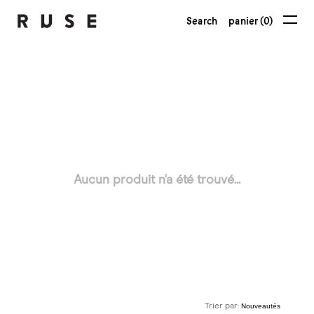
Search
panier (0)
Aucun produit n'a été trouvé...
Trier par: