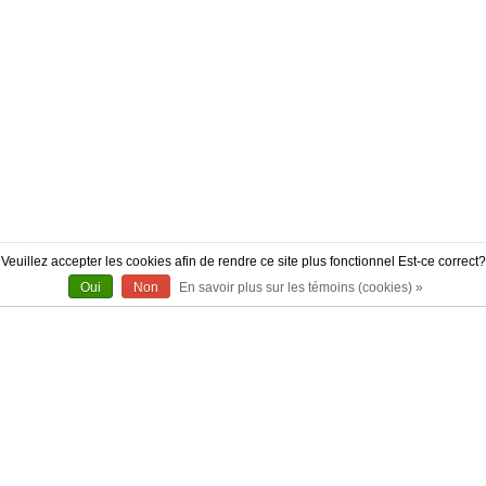
Veuillez accepter les cookies afin de rendre ce site plus fonctionnel Est-ce correct?
Oui
Non
En savoir plus sur les témoins (cookies) »
À PROPOS
CONTACT
AUTHENTICITÉ
LIVRAISON
POLITIQUE DE RETOUR