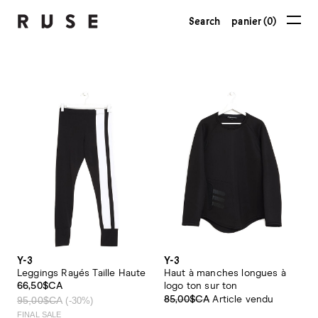
Search
panier (0)
Y-3
Y-3
Leggings Rayés Taille Haute
Haut à manches longues à
66,50$CA
logo ton sur ton
95,00$CA
85,00$CA
Article vendu
(-30%)
FINAL SALE