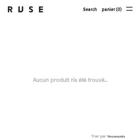
Search
panier (0)
Aucun produit n'a été trouvé...
Trier par: