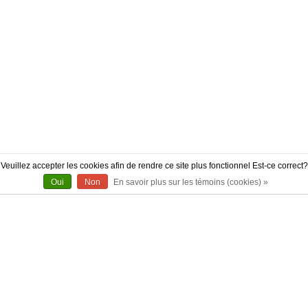
Veuillez accepter les cookies afin de rendre ce site plus fonctionnel Est-ce correct?
Oui
Non
En savoir plus sur les témoins (cookies) »
À PROPOS
CONTACT
AUTHENTICITÉ
LIVRAISON
POLITIQUE DE RETOUR