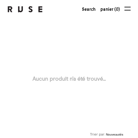
Search
panier (0)
Aucun produit n'a été trouvé...
Trier par: