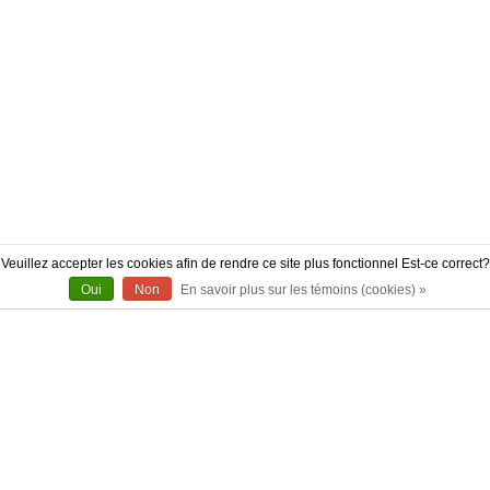
Veuillez accepter les cookies afin de rendre ce site plus fonctionnel Est-ce correct?
Oui
Non
En savoir plus sur les témoins (cookies) »
À PROPOS
CONTACT
AUTHENTICITÉ
LIVRAISON
POLITIQUE DE RETOUR