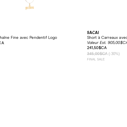
SACAI
Chaîne Fine avec Pendentif Logo
Short à Carreaux avec
Valeur Est. 905,00$C
CA
241,50$CA
345,00$CA
(-30%)
FINAL SALE