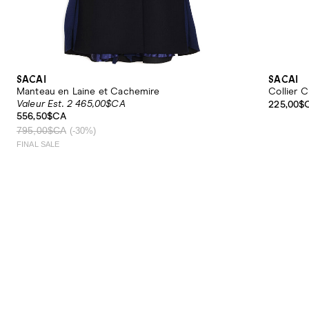
SACAI
SACAI
Manteau en Laine et Cachemire
Collier 
Valeur Est. 2 465,00$CA
225,00$
556,50$CA
795,00$CA
(-30%)
FINAL SALE