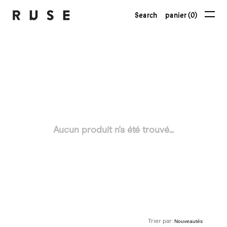
Search
panier (0)
Aucun produit n'a été trouvé...
Trier par: