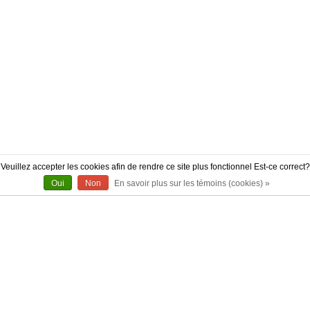
Veuillez accepter les cookies afin de rendre ce site plus fonctionnel Est-ce correct?
Oui
Non
En savoir plus sur les témoins (cookies) »
À PROPOS
CONTACT
AUTHENTICITÉ
LIVRAISON
POLITIQUE DE RETOUR