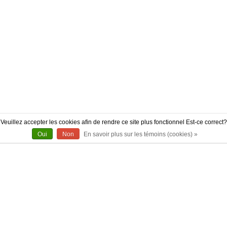
Veuillez accepter les cookies afin de rendre ce site plus fonctionnel Est-ce correct?
Oui
Non
En savoir plus sur les témoins (cookies) »
À PROPOS
CONTACT
AUTHENTICITÉ
LIVRAISON
POLITIQUE DE RETOUR