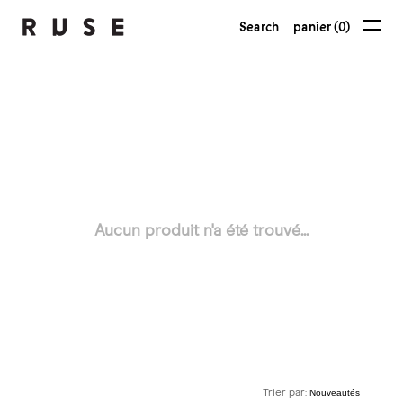
Search
panier (0)
Aucun produit n'a été trouvé...
Trier par: