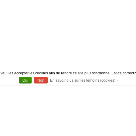
Veuillez accepter les cookies afin de rendre ce site plus fonctionnel Est-ce correct?
Oui
Non
En savoir plus sur les témoins (cookies) »
À PROPOS
CONTACT
AUTHENTICITÉ
LIVRAISON
POLITIQUE DE RETOUR