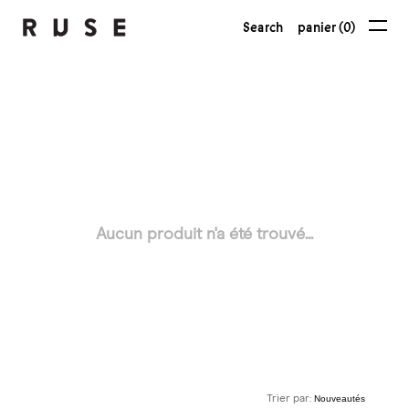
Search
panier (0)
Aucun produit n'a été trouvé...
Trier par: