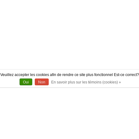
Veuillez accepter les cookies afin de rendre ce site plus fonctionnel Est-ce correct?
Oui
Non
En savoir plus sur les témoins (cookies) »
À PROPOS
CONTACT
AUTHENTICITÉ
LIVRAISON
POLITIQUE DE RETOUR