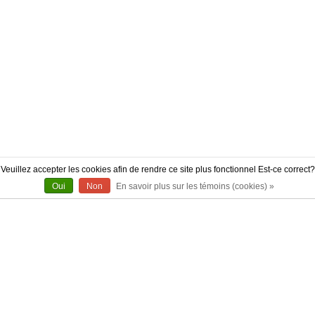
Veuillez accepter les cookies afin de rendre ce site plus fonctionnel Est-ce correct?
Oui
Non
En savoir plus sur les témoins (cookies) »
À PROPOS
CONTACT
AUTHENTICITÉ
LIVRAISON
POLITIQUE DE RETOUR