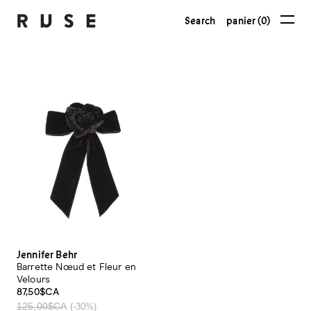
Search
panier (0)
Jennifer Behr
Barrette Nœud et Fleur en
Velours
87,50$CA
125,00$CA
(-30%)