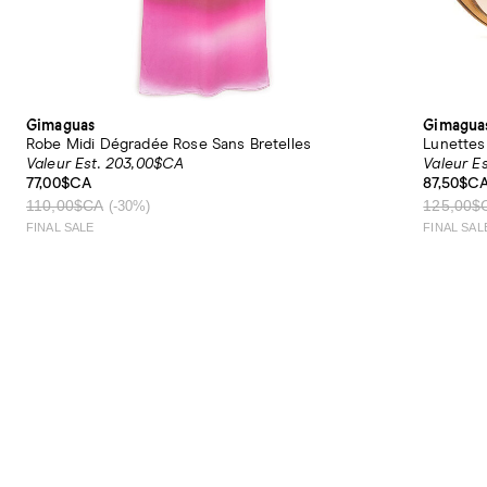
Gimaguas
Gimagua
Robe Midi Dégradée Rose Sans Bretelles
Lunettes 
Valeur Est. 203,00$CA
Valeur E
77,00$CA
87,50$C
110,00$CA
125,00$
(-30%)
FINAL SALE
FINAL SAL