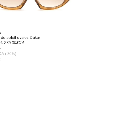
s
de soleil ovales Dakar
st. 275,00$CA
A
CA
(-30%)
E