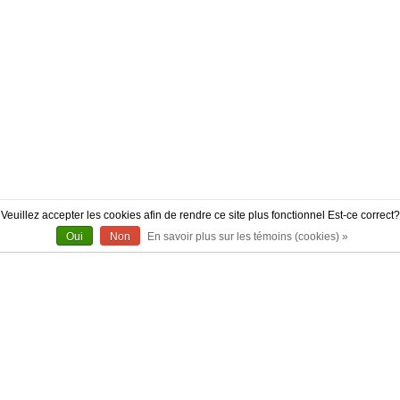
Veuillez accepter les cookies afin de rendre ce site plus fonctionnel Est-ce correct?
Oui
Non
En savoir plus sur les témoins (cookies) »
À PROPOS
CONTACT
AUTHENTICITÉ
LIVRAISON
POLITIQUE DE RETOUR