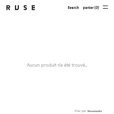
Search
panier (0)
Aucun produit n'a été trouvé...
Trier par: