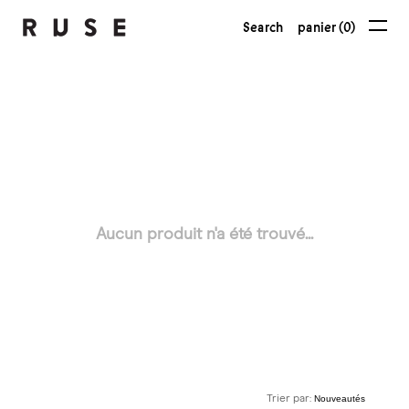
Search
panier (0)
Aucun produit n'a été trouvé...
Trier par: