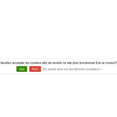
Veuillez accepter les cookies afin de rendre ce site plus fonctionnel Est-ce correct?
Oui
Non
En savoir plus sur les témoins (cookies) »
À PROPOS
CONTACT
AUTHENTICITÉ
LIVRAISON
POLITIQUE DE RETOUR