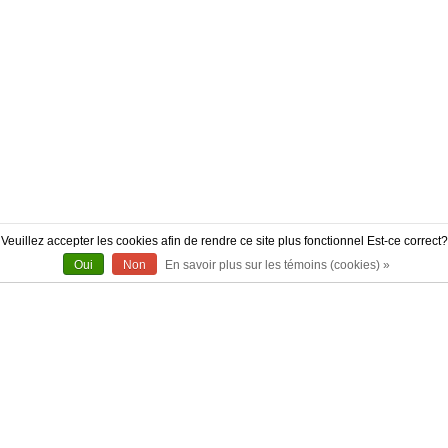
Veuillez accepter les cookies afin de rendre ce site plus fonctionnel Est-ce correct?
Oui
Non
En savoir plus sur les témoins (cookies) »
À PROPOS
CONTACT
AUTHENTICITÉ
LIVRAISON
POLITIQUE DE RETOUR