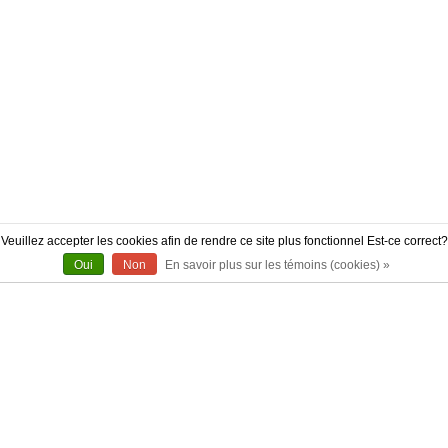
Veuillez accepter les cookies afin de rendre ce site plus fonctionnel Est-ce correct?
Oui
Non
En savoir plus sur les témoins (cookies) »
À PROPOS
CONTACT
AUTHENTICITÉ
LIVRAISON
POLITIQUE DE RETOUR