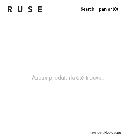
Search
panier (0)
Aucun produit n'a été trouvé...
Trier par: