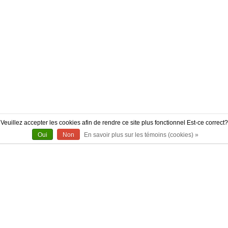
Veuillez accepter les cookies afin de rendre ce site plus fonctionnel Est-ce correct?
Oui
Non
En savoir plus sur les témoins (cookies) »
À PROPOS
CONTACT
AUTHENTICITÉ
LIVRAISON
POLITIQUE DE RETOUR