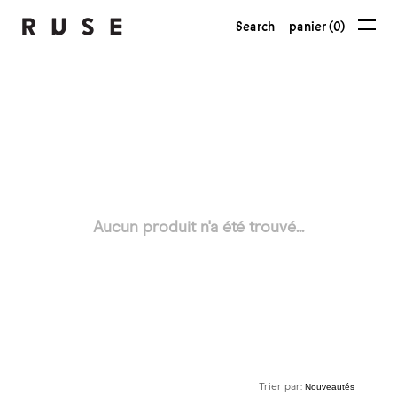
Search
panier (0)
Aucun produit n'a été trouvé...
Trier par: