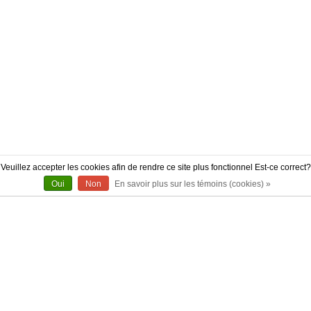
Veuillez accepter les cookies afin de rendre ce site plus fonctionnel Est-ce correct?
Oui
Non
En savoir plus sur les témoins (cookies) »
À PROPOS
CONTACT
AUTHENTICITÉ
LIVRAISON
POLITIQUE DE RETOUR