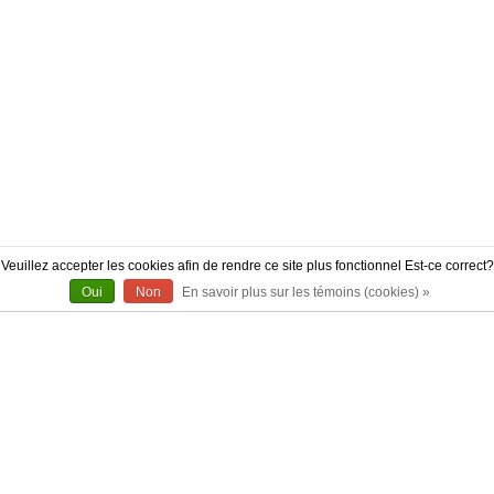
Veuillez accepter les cookies afin de rendre ce site plus fonctionnel Est-ce correct?
Oui
Non
En savoir plus sur les témoins (cookies) »
À PROPOS
CONTACT
AUTHENTICITÉ
LIVRAISON
POLITIQUE DE RETOUR