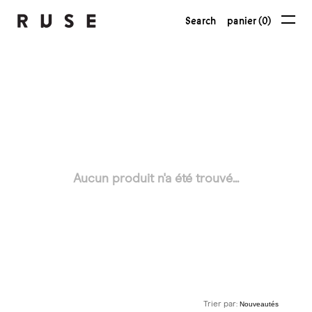
Search
panier (0)
Aucun produit n'a été trouvé...
Trier par: