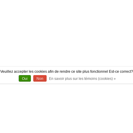
Veuillez accepter les cookies afin de rendre ce site plus fonctionnel Est-ce correct?
Oui
Non
En savoir plus sur les témoins (cookies) »
À PROPOS
CONTACT
AUTHENTICITÉ
LIVRAISON
POLITIQUE DE RETOUR